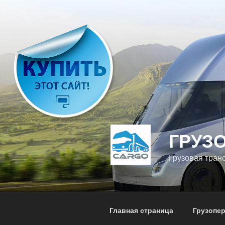
Перейти
к
содержимому
ГРУЗ
Грузовая тран
Главная страница
Грузопе