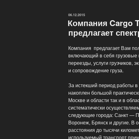
Вам
услугу
ОПУБЛИКОВАНО
06.12.2015
—
Компания Cargo 
Квартирный
предлагает спект
переезд»
Компания предлагает Вам пол
включающий в себя грузовые 
переезды, услуги грузчиков, э
и сопровождение груза.
За истекший период работы в
накоплен большой практически
Москве и области так и в обл
систематически осуществляем
следующие города: Санкт — П
Воронеж, Брянск и другие. В 
расстояния до тысячи киломе
используемый транспорт прим