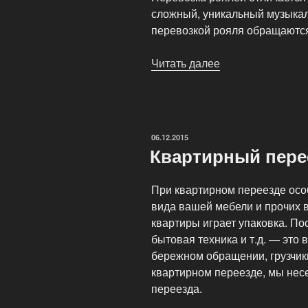
сложный, уникальный музыкал
перевозкой рояля обращаются
Читать далее
«Автомобильная
перевозка
пианино
и
роялей»
ОПУБЛИКОВАНО
06.12.2015
Квартирный пере
При квартирном переезде осо
вида вашей мебели и прочих 
квартиры играет упаковка. Пос
бытовая техника и т.д. — это 
бережном обращении, грузчики
квартирном переезде, мы несе
переезда.