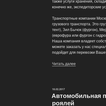
также услуги хранения, склад
конечно же, экспедиторские ус
Транспортные компании Москв
грузового транспорта. Это гру
тент), Зил Бычок (фургон), М
(еврофура или фургон с гидро
Наша компания владеет собс
можете заказать у нас специа
подойдет для перевозки Вашег
Читать далее
«Грузоперевозки
по
Москве
и
области»
ОПУБЛИКОВАНО
18.02.2017
Автомобильная п
роялей