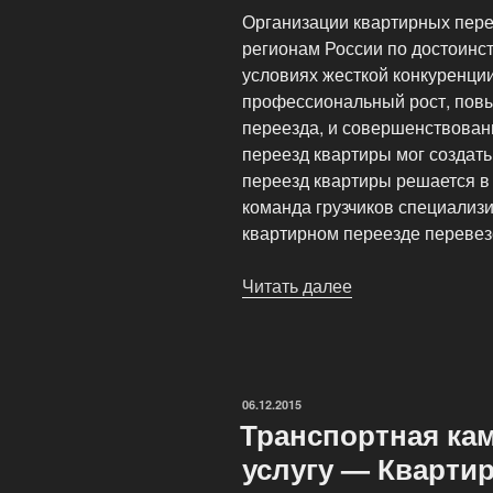
Организации квартирных пере
регионам России по достоинст
условиях жесткой конкуренци
профессиональный рост, повы
переезда, и совершенствован
переезд квартиры мог создать
переезд квартиры решается в
команда грузчиков специализ
квартирном переезде перевезе
Читать далее
«Квартирный
переезд
в
Москве»
ОПУБЛИКОВАНО
06.12.2015
Транспортная ка
услугу — Кварти