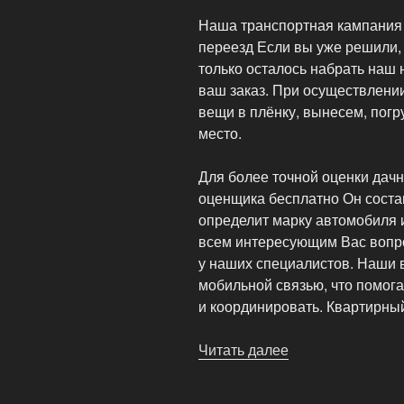
Наша транспортная кампания 
переезд Если вы уже решили, 
только осталось набрать наш
ваш заказ. При осуществлени
вещи в плёнку, вынесем, погр
место.
Для более точной оценки дач
оценщика бесплатно Он состав
определит марку автомобиля и
всем интересующим Вас вопр
у наших специалистов. Наши 
мобильной связью, что помога
и координировать. Квартирный
Читать далее
«Транспортная
кампания
предлагает