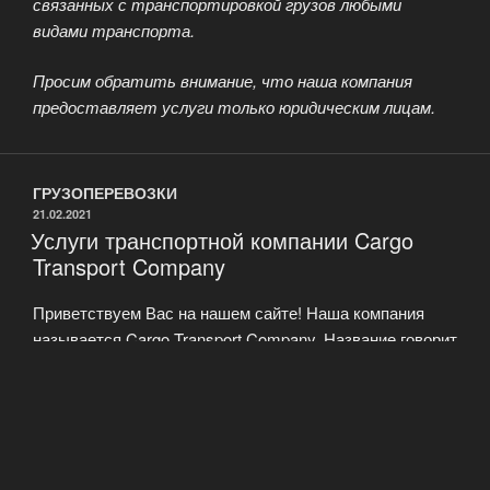
связанных с транспортировкой грузов любыми
видами транспорта.
Просим обратить внимание, что наша компания
предоставляет услуги только юридическим лицам.
ГРУЗОПЕРЕВОЗКИ
ОПУБЛИКОВАНО
21.02.2021
Услуги транспортной компании Cargo
Transport Company
Приветствуем Вас на нашем сайте! Наша компания
называется Cargo Transport Company. Название говорит
за себя, и раз Вы на нашем сайте, остановитесь, Вы
нашли то что искали. Мы качественно и в срок
проведем любую грузоперевозку по Москве или
Московской области. Мы поможем Вам переехать из
одного здания в другое при офисном переезде, наши